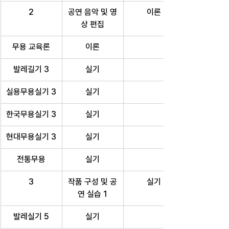
2
공연 음악 및 영
이론
상 편집
무용 교육론
이론
발레길기 3
실기
실용무용실기 3
실기
한국무용실기 3
실기
현대무용실기 3
실기
전통무용
실기
3
작품 구성 및 공
실기
연 실습 1
발레실기 5
실기