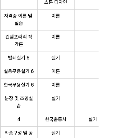
스톤 디자인
자격증 이론 및 
이론
실습
컨템포러리 작
이론
가론
발레실기 6
실기
실용무용실기 6
이론
한국무용실기 6
이론
분장 및 조명실
실기
습
4
한국춤통사
실기
작품구성 및 공
실기