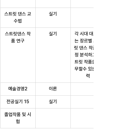
스트릿 댄스 교
실기
수법
스트릿댄스 작
실기
각 시대 대표하
품 연구
는 장르별 스트
릿 댄스 작품 선
정 분석하고 스
트릿 작품을 안
무할수 있는 능
력
예술경영2
이론
전공실기 15
실기
졸업작품 및 시
험