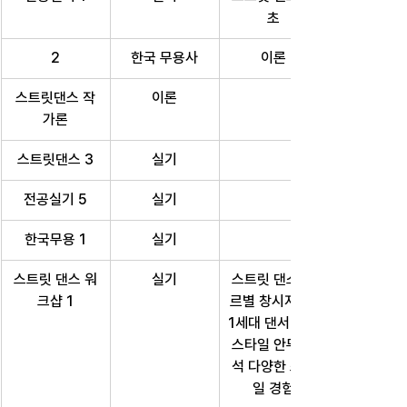
초
2
한국 무용사
이론
스트릿댄스 작
이론
가론
스트릿댄스 3
실기
전공실기 5
실기
한국무용 1
실기
스트릿 댄스 워
실기
스트릿 댄스 장
크샵 1
르별 창시자 및 
1세대 댄서 프리
스타일 안무 분
석 다양한 스타
일 경험