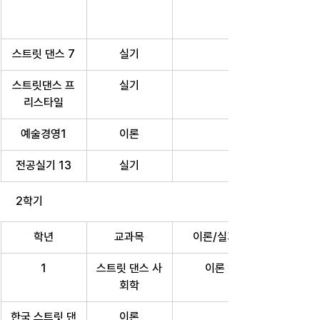
스트릿 댄스 7
실기
스트릿댄스 프
실기
리스타일
예술경영1
이론
전공실기 13
실기
 2학기
학년
교과목
이론/실기
1
스트릿 댄스 사
이론
회학
한국 스트릿 댄
이론