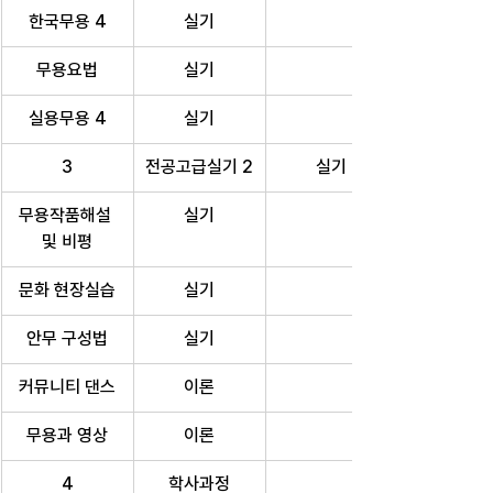
한국무용 4
실기
무용요법
실기
실용무용 4
실기
3
전공고급실기 2
실기
무용작품해설 
실기
및 비평
문화 현장실습
실기
안무 구성법
실기
커뮤니티 댄스
이론
무용과 영상
이론
4
학사과정