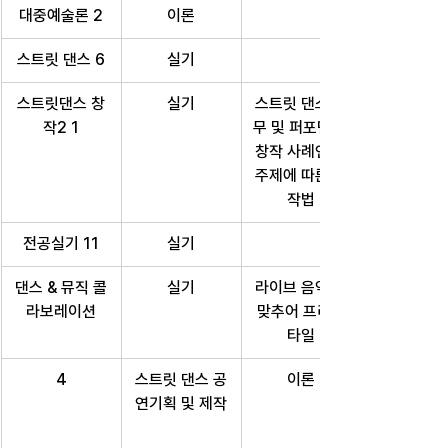
대중예술론 2
이론
스트릿 댄스 6
실기
스트릿댄스 창
실기
스트릿 댄스 안
작2 1
무 및 퍼포먼스 
창작 사례연구 
주제에 따른 창
작법
전공실기 11
실기
댄스 & 뮤직 콜
실기
라이브 음악에 
라보레이션
맞추어 프리스
타일
4
스트릿 댄스 공
이론
연기획 및 제작