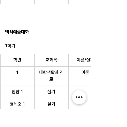
백석예술대학
1학기
학년
교과목
이론/실기
1
대학생활과 진
이론
로
힙합 1
실기
코레오 1
실기
음악편집
이론