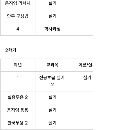
움직임 리서치
실기
안무 구성법
실기
4
학사과정
2학기
학년
교과목
이론/실기
1
전공초급 실기 
실기
2
실용무용 2
실기
움직임 응용
실기
한국무용 2
실기