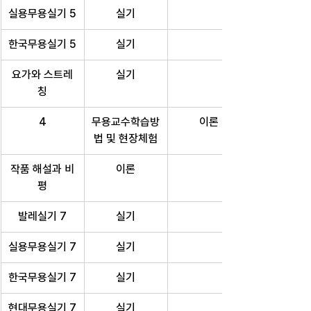
실용무용실기 5
실기
한국무용실기 5
실기
요가와 스트레
실기
칭
4
무용교수학습방
이론
법 및 현장체험
작품 해설과 비
이론
평
발레실기 7
실기
실용무용실기 7
실기
한국무용실기 7
실기
현대무용실기 7
실기