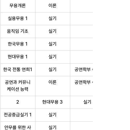
무용개론
이론
실용무용 1
실기
움직임 기초
실기
한국무용 1
실기
현대무용 1
실기
한국 전통 연희1
실기
공연학부 수업
공연과 커뮤니
이론
공연학부 수업
케이션 능력
2
현대무용 3
실기
전공중급실기 1
실기
안무를 위한 사
실기