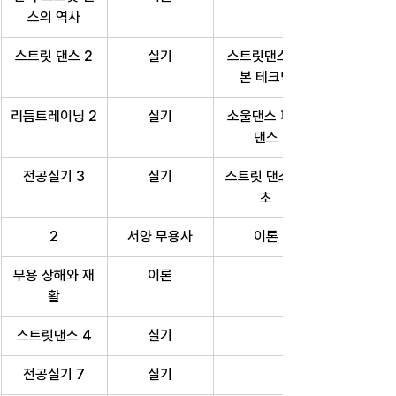
스의 역사
스트릿 댄스 2
실기
스트릿댄스 기
본 테크닉
리듬트레이닝 2
실기
소울댄스 파티
댄스
전공실기 3
실기
스트릿 댄스 기
초
2
서양 무용사
이론
무용 상해와 재
이론
활
스트릿댄스 4
실기
전공실기 7
실기