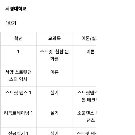
서경대학교
1학기
학년
교과목
이론/실기
1
스트릿 ·힙합 문
이론
화론
서양 스트릿댄
이론
스의 역사
스트릿 댄스 1
실기
스트릿댄스 기
본 테크닉
리듬트레이닝 1
실기
소울댄스 파티
댄스
전공실기 1
실기
스트릿 댄스 기