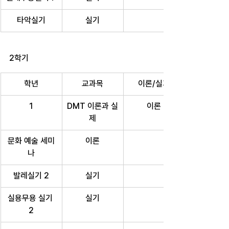
타악실기
실기
2학기
학년
교과목
이론/실기
1
DMT 이론과 실
이론
제
문화 예술 세미
이론
나
발레실기 2
실기
실용무용 실기 
실기
2