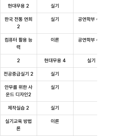
현대무용 2
실기
한국 전통 연희
실기
공연학부 수업
2
컴퓨터 활용 능
이론
공연학부 수업
력
2
현대무용 4
실기
전공중급실기 2
실기
안무를 위한 사
실기
운드 디자인2
제작실습 2
실기
실기교육 방법
이론
론