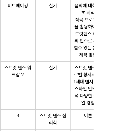
비트메이킹
실기
음악에 대학 기
초 지식
작곡 프로그램
을 활용하여 스
트릿댄스 작품
의 반주로 사용
할수 있는 음악 
제작 방법
스트릿 댄스 워
실기
스트릿 댄스 장
크샵 2
르별 창시자 및 
1세대 댄서 프리
스타일 안무 분
석 다양한 스타
일 경험
3
스트릿 댄스 심
이론
리학