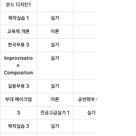
운드 디자인1
제작실습 1
실기
교육학 개론
이론
한국무용 3
실기
Improvisatio
실기
n 
Composition
실용무용 3
실기
무대 메이크업
이론
공연학부 수업
3
전공고급실기 1
실기
제작실습 3
실기