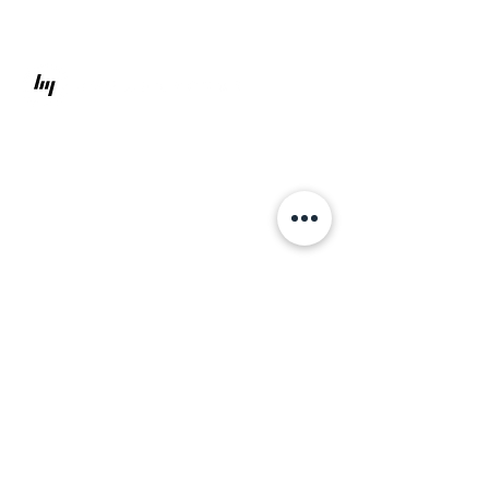
상담 문의
kakaotalk 채널
william84@naver.com
전화문의
02.534.8423
010.9632.8624
서울특별시 서초구 효령로31길 10 나이스빌 3층